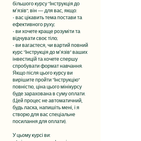
більшого курсу "Інструкція до
мʼязів"; він — для вас, якщо:
- вас цікавить тема постави та
ефективного руху;
- ви хочете краще розуміти та
відчувати своє тіло;
- ви вагаєтеся, чи вартий повний
курс "Інструкція до мʼязів" ваших
інвестицій та хочете спершу
спробувати формат навчання.
Якщо після цього курсу ви
вирішите пройти "Інструкцію"
повністю, ціна цього мінікурсу
буде зарахована в суму оплати.
(Цей процес не автоматичний,
будь ласка, напишіть мені, і я
створю для вас спеціальне
посилання для оплати).
У цьому курсі ви: