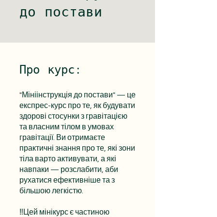
до постави
Про курс:
"Мініінструкція до постави" — це
експрес-курс про те, як будувати
здорові стосунки з гравітацією
та власним тілом в умовах
гравітації. Ви отримаєте
практичні знання про те, які зони
тіла варто активувати, а які
навпаки — розслабити, аби
рухатися ефективніше та з
більшою легкістю.
‼️Цей мінікурс є частиною