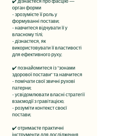
✔️ дізнаєтеся про фасцію —
орган форми
- зрозумієте її роль у
формуванні постави;
- навчитеся відчувати її у
власному тілі;
- дізнаєтеся, як
використовувати її властивості
для ефективного руху;
✔️ познайомитеся із "зонами
здорової постави" та навчитеся
- помічати свої звичні рухові
патерни;
- усвідомлювати власні стратегії
взаємодії з гравітацією;
- розуміти контекст своєї
постави;
✔️ отримаєте практичні
інструменти для дослідження