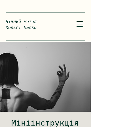
Ніжний метод
Хельґі Палко
Мініінструкція