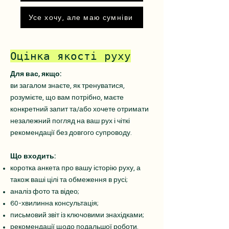
Усе хочу, але маю сумніви
Оцінка якості руху
Для вас, якщо:
ви загалом знаєте, як тренуватися,
розумієте, що вам потрібно, маєте
конкретний запит та/або хочете отримати
незалежний погляд на ваш рух і чіткі
рекомендації без довгого супроводу.
Що входить:
коротка анкета про вашу історію руху, а
також ваші цілі та обмеження в русі;
аналіз фото та відео;
60-хвилинна консультація;
письмовий звіт із ключовими знахідками;
рекомендації щодо подальшої роботи.