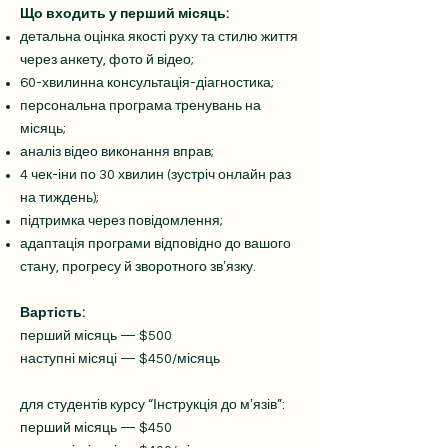
Що входить у перший місяць:
детальна оцінка якості руху та стилю життя
через анкету, фото й відео;
60-хвилинна консультація-діагностика;
персональна програма тренувань на
місяць;
аналіз відео виконання вправ;
4 чек-іни по 30 хвилин (зустріч онлайн раз
на тиждень);
підтримка через повідомлення;
адаптація програми відповідно до вашого
стану, прогресу й зворотного звʼязку.
Вартість:
перший місяць — $500
наступні місяці — $450/місяць
для студентів курсу “Інструкція до мʼязів”:
перший місяць — $450