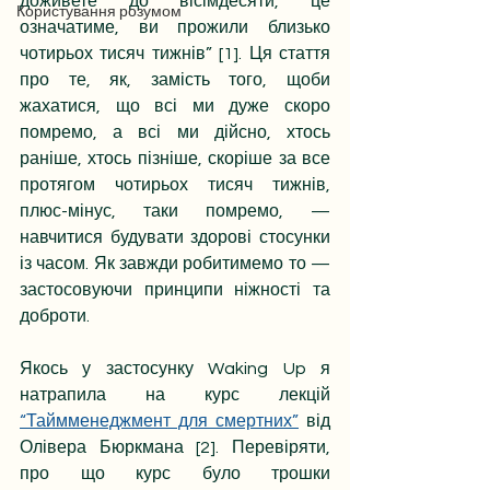
доживете до вісімдесяти, це 
Користування розумом
означатиме, ви прожили близько 
чотирьох тисяч тижнів” [1]. Ця стаття 
про те, як, замість того, щоби 
жахатися, що всі ми дуже скоро 
помремо, а всі ми дійсно, хтось 
раніше, хтось пізніше, скоріше за все 
протягом чотирьох тисяч тижнів, 
плюс-мінус, таки помремо, — 
навчитися будувати здорові стосунки 
із часом. Як завжди робитимемо то — 
застосовуючи принципи ніжності та 
доброти. 
Якось у застосунку Waking Up я 
натрапила на курс лекцій 
“Таймменеджмент для смертних”
 від 
Олівера Бюркмана [2]. Перевіряти, 
про що курс було трошки 