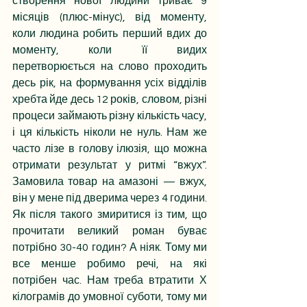
створення нової людини триває 9 
місяців (плюс-мінус), від моменту, 
коли людина робить перший вдих до 
моменту, коли її видих 
перетворюється на слово проходить 
десь рік, на формування усіх відділів 
хребта йде десь 12 років, словом, різні 
процеси займають різну кількість часу, 
і ця кількість ніколи не нуль. Нам же 
часто лізе в голову ілюзія, що можна 
отримати результат у ритмі “вжух”. 
Замовила товар на амазоні — вжух, 
він у мене під дверима через 4 години. 
Як після такого змиритися із тим, що 
прочитати великий роман буває 
потрібно 30-40 годин? А ніяк. Тому ми 
все менше робимо речі, на які 
потрібен час. Нам треба втратити Х 
кілограмів до умовної суботи, тому ми 