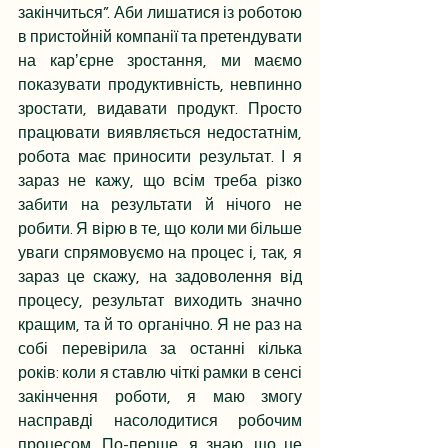
закінчиться”. Аби лишатися із роботою 
в пристойній компанії та претендувати 
на карʼєрне зростання, ми маємо 
показувати продуктивність, невпинно 
зростати, видавати продукт. Просто 
працювати виявляється недостатнім, 
робота має приносити результат. І я 
зараз не кажу, що всім треба різко 
забити на результати й нічого не 
робити. Я вірю в те, що коли ми більше 
уваги спрямовуємо на процес і, так, я 
зараз це скажу, на задоволення від 
процесу, результат виходить значно 
кращим, та й то органічно. Я не раз на 
собі перевірила за останні кілька 
років: коли я ставлю чіткі рамки в сенсі 
закінчення роботи, я маю змогу 
насправді насолодитися робочим 
процесом. По-перше, я знаю, що це 