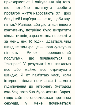
прискорюється і очікування від того, 
що потрібно встигнути зробити 
протягом життя наростають. 37 і досі 
без дітей і карʼєра — не те, щоби вау, 
як так? Раніше, аби дістатися іншого 
контитенту, потрібно було витратити 
кілька тижнів, зараз можна перелетіти 
за менш ніж 10 годин. Здається, чим 
швидше, тим краще — нова культурна 
цінність. Ринок переповнений 
послугами, що починаються із 
“експрес”. У результаті ми звикаємо 
все або майже все отримувати 
швидко. Я от памʼятаю часи, коли 
інтернет тільки починався і самого 
підключення до інтернету (методом 
кол-бек) потрібно було чекати. Зараз, 
якщо сайт не оновлюється протягом 
секунди, у мене починається 