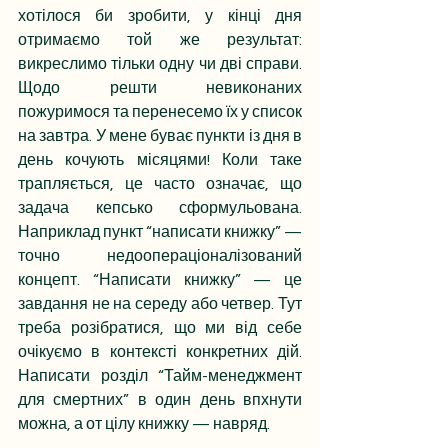
хотілося би зробити, у кінці дня 
отримаємо той же результат: 
викреслимо тільки одну чи дві справи. 
Щодо решти невиконаних 
пожуримося та перенесемо їх у список 
на завтра. У мене буває пункти із дня в 
день кочують місяцями! Коли таке 
трапляється, це часто означає, що 
задача кепсько сформульована. 
Наприклад пункт “написати книжку” — 
точно недоопераціоналізований 
концепт. “Написати книжку” — це 
завдання не на середу або четвер. Тут 
треба розібратися, що ми від себе 
очікуємо в контексті конкретних дій. 
Написати розділ “Тайм-менеджмент 
для смертних” в один день впхнути 
можна, а от цілу книжку — навряд.