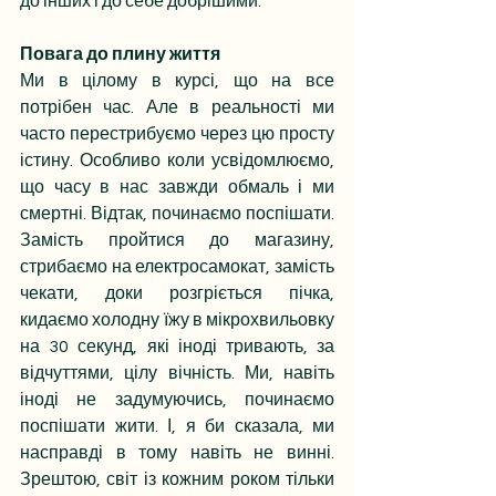
до інших і до себе добрішими.
Повага до плину життя
Ми в цілому в курсі, що на все 
потрібен час. Але в реальності ми 
часто перестрибуємо через цю просту 
істину. Особливо коли усвідомлюємо, 
що часу в нас завжди обмаль і ми 
смертні. Відтак, починаємо поспішати. 
Замість пройтися до магазину, 
стрибаємо на електросамокат, замість 
чекати, доки розгріється пічка, 
кидаємо холодну їжу в мікрохвильовку 
на 30 секунд, які іноді тривають, за 
відчуттями, цілу вічність. Ми, навіть 
іноді не задумуючись, починаємо 
поспішати жити. І, я би сказала, ми 
насправді в тому навіть не винні. 
Зрештою, світ із кожним роком тільки 