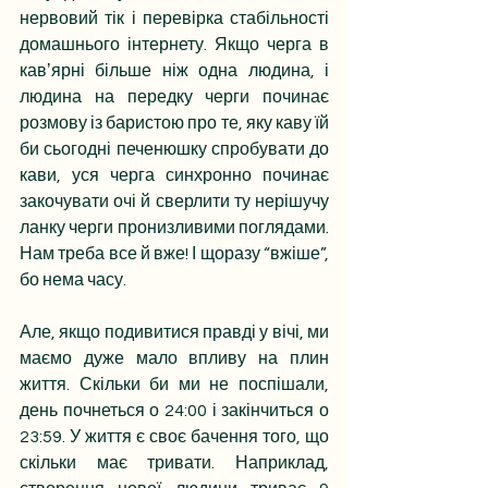
нервовий тік і перевірка стабільності 
домашнього інтернету. Якщо черга в 
кавʼярні більше ніж одна людина, і 
людина на передку черги починає 
розмову із баристою про те, яку каву їй 
би сьогодні печенюшку спробувати до 
кави, уся черга синхронно починає 
закочувати очі й сверлити ту нерішучу 
ланку черги пронизливими поглядами. 
Нам треба все й вже! І щоразу “вжіше”, 
бо нема часу. 
Але, якщо подивитися правді у вічі, ми 
маємо дуже мало впливу на плин 
життя. Скільки би ми не поспішали, 
день почнеться о 24:00 і закінчиться о 
23:59. У життя є своє бачення того, що 
скільки має тривати. Наприклад, 