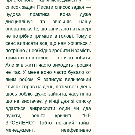
список задач. Писати список задач — 
чудова практика, вона дуже 
дисциплінує та звільняє нашу 
оперативку. Те, що записано на папері 
не потрібно тримати в голові. Тому є 
сенс виписати все, що нам хочеться / 
потрібно / необхідно зробити й замість 
тримати то в голові — піти то робити. 
Але ж в житті часто виходить трошки 
не так. У мене воно часто бувало от 
яким робом. Я записую величезний 
список справ на день, потім весь день 
щось роблю, дуже зайнята, часу ні на 
що не вистачає, у кінці дня зі списку 
вдається викреслити один чи два 
пункти, решта кричить “НЕ 
ЗРОБЛЕНО”. Тобто поганий тайм-
менеджмент, неефективно 