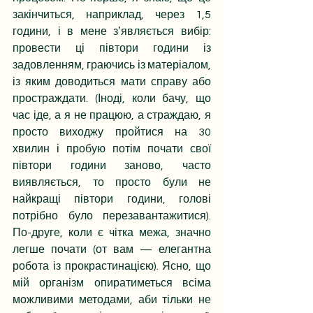
закінчиться, наприклад, через 1,5 
години, і в мене зʼявляється вибір: 
провести ці півтори години із 
задовленням, граючись із матеріалом, 
із яким доводиться мати справу або 
простраждати. (Іноді, коли бачу, що 
час іде, а я не працюю, а страждаю, я 
просто виходжу пройтися на 30 
хвилин і пробую потім почати свої 
півтори години заново, часто 
виявляється, то просто були не 
найкращі півтори години, голові 
потрібно було перезавантажитися). 
По-друге, коли є чітка межа, значно 
легше почати (от вам — елегантна 
робота із прокрастинацією). Ясно, що 
мій організм опиратиметься всіма 
можливими методами, аби тільки не 