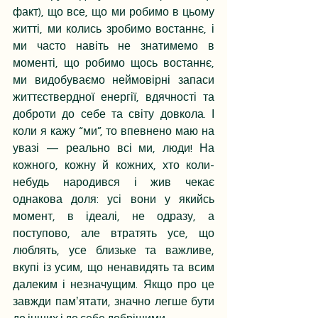
факт), що все, що ми робимо в цьому 
житті, ми колись зробимо востаннє, і 
ми часто навіть не знатимемо в 
моменті, що робимо щось востаннє, 
ми видобуваємо неймовірні запаси 
життєствердної енергії, вдячності та 
доброти до себе та світу довкола. І 
коли я кажу “ми”, то впевнено маю на 
увазі — реально всі ми, люди! На 
кожного, кожну й кожних, хто коли-
небудь народився і жив чекає 
однакова доля: усі вони у якийсь 
момент, в ідеалі, не одразу, а 
поступово, але втратять усе, що 
люблять, усе близьке та важливе, 
вкупі із усим, що ненавидять та всим 
далеким і незначущим. Якщо про це 
завжди памʼятати, значно легше бути 