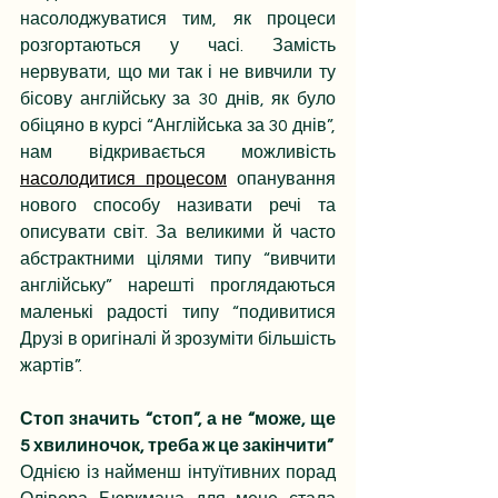
насолоджуватися тим, як процеси 
розгортаються у часі. Замість 
нервувати, що ми так і не вивчили ту 
бісову англійську за 30 днів, як було 
обіцяно в курсі “Англійська за 30 днів”, 
нам відкривається можливість 
насолодитися процесом
 опанування 
нового способу називати речі та 
описувати світ. За великими й часто 
абстрактними цілями типу “вивчити 
англійську” нарешті проглядаються 
маленькі радості типу “подивитися 
Друзі в оригіналі й зрозуміти більшість 
жартів”.
Стоп значить “стоп”, а не “може, ще 
5 хвилиночок, треба ж це закінчити”
Однією із найменш інтуїтивних порад 