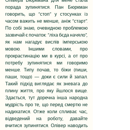
Олівера Бюркмана для мене стала 
порада зупинятися. Пан Бюркман 
говорить, що “стоп” у стосунках із 
часом важить не менше, аніж “старт”. 
По собі знаю, очевидною проблемою 
зазвичай є початок: “ліха бєда начяло”, 
як нам нагадує вислів імперською 
мовою. Іншими словами, про 
прокрастинацію ми в курсі, а от про 
потребу зупинятися ми говоримо 
менше. Типу почав, то біжи (пиши, 
паши, тощо) — доки є сили й запал. 
Такий підхід виглядає як зневага до 
плину життя, про яку йшлося вище. 
Здається, тут доречна інша народна 
мудрість про те, що перед смертю не 
надихатися. Отже коли спливає час, 
відведений на роботу, давайте 
вчитися зупинятися. Олівер наводить 