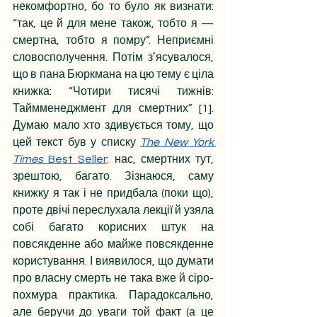
некомфортно, бо то було як визнати: 
“так, це й для мене також, тобто я — 
смертна, тобто я помру”. Неприємні 
словосполучення. Потім зʼясувалося, 
що в пана Бюркмана на цю тему є ціла 
книжка: “Чотири тисячі тижнів: 
Таймменеджмент для смертних” [1]. 
Думаю мало хто здивується тому, що 
цей текст був у списку 
The New York 
Times
 Best Seller
: нас, смертних тут, 
зрештою, багато. Зізнаюся, саму 
книжку я так і не придбала (поки що), 
проте двічі переслухала лекції й узяла 
собі багато корисних штук на 
повсякденне або майже повсякденне 
користування. І виявилося, що думати 
про власну смерть не така вже й сіро-
похмура практика. Парадоксально, 
але беручи до уваги той факт (а це 