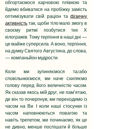
обгортаємося харчовою плівкою та 
йдемо вбиватися на пробіжку замість 
оптимізувати свій раціон та 
фізичну 
активність
 так, щоби тіло мало змогу в 
своєму ритмі позбутися тих Х 
кілограмів. Тому терпіння в наші дні — 
це майже суперсила. А воно, терпіння, 
на думку Святого Августина, до слова, 
— компаньйон мудрости. 
Коли ми зупиняємося та/або 
сповільнюємося, ми наче схиляємо 
голову перед його величністю часом. 
Як сказав якось мій друг, не памʼятаю, 
де він то почерпнув, ми переходимо із 
часом на Ви. І коли наші стосунки із 
часом наповнюються повагою та 
навіть трепетом, ми починаємо, як це 
не дивно, менше поспішати й більше 