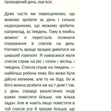
проведений день, оце все. 
Дуже часто ми переоцінюємо, що 
можемо зробити за день і сильно 
недооцінюємо, що можемо зробити, 
наприклад, за тиждень. Тому в якийсь 
момент я перестала починати 
планування зі списків на день. 
Натомість краще працює дивитися на 
ширший горизонт. Я намагаюся мати 
список справ на рік / сезон / місяць / 
тиждень. Список справ на тиждень — 
найбільш робоча тема. Він може бути 
дійсно великим, але то не біда, бо ж 
його можна розбити аж на 7 днів! І так, 
у день справді реалістично іноді 
важко помістити більше, ніж кілька 
задач. Але ж навіть якщо помістити в 
той список усе й трошки більше, що 