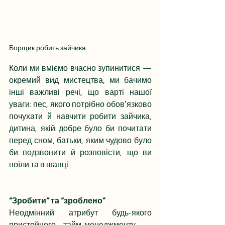
Борщик робить зайчика
Коли ми вміємо вчасно зупинитися — 
окремий вид мистецтва, ми бачимо 
інші важливі речі, що варті нашої 
уваги: пес, якого потрібно обовʼязково 
почухати й навчити робити зайчика, 
дитина, якій добре було би почитати 
перед сном, батьки, яким чудово було 
би подзвонити й розповісти, що ви 
поїли та в шапці.
“Зробити” та “зроблено”
Неодмінний атрибут будь-якого 
пристойного тайм-менеджменту — 