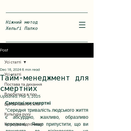
Ніжний метод
Хельґі Палко
Post
Усі статті
Dec 18, 2024
8 min read
Усі статті
Тайм-менеджмент для
Постава та дихання
смертних
Влюбитися в тіло
Updated:
Mar 3, 2025
Смертні ми смертні
Що би такого зʼїсти
“Cередня тривалість людського життя 
Культура руху
є абсурдно, жахливо, образливо 
короткою… Якщо припустити, що ви 
Культура відпочинку