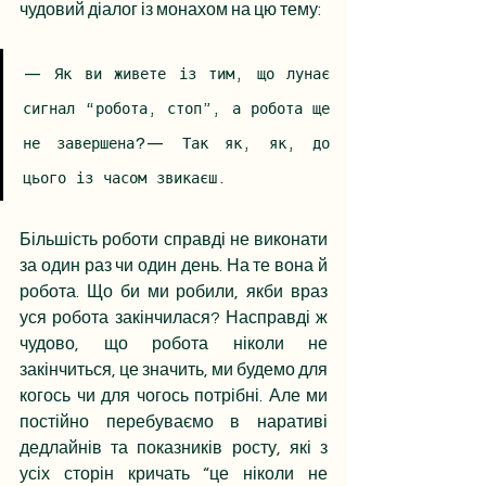
чудовий діалог із монахом на цю тему:
— Як ви живете із тим, що лунає 
сигнал “робота, стоп”, а робота ще 
не завершена?— Так як, як, до 
цього із часом звикаєш.
Більшість роботи справді не виконати 
за один раз чи один день. На те вона й 
робота. Що би ми робили, якби враз 
уся робота закінчилася? Насправді ж 
чудово, що робота ніколи не 
закінчиться, це значить, ми будемо для 
когось чи для чогось потрібні. Але ми 
постійно перебуваємо в наративі 
дедлайнів та показників росту, які з 
усіх сторін кричать “це ніколи не 