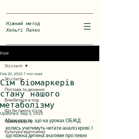
Ніжний метод
Хельґі Палко
Post
Усі статті
Feb 20, 2025
7 min read
Усі статті
Сім біомаркерів
Постава та дихання
стану нашого
Влюбитися в тіло
метаболізму
Що би такого зʼїсти
Updated:
Sep 3, 2025
Мрію про те, що на уроках ОБЖД 
Культура руху
колись учитимуть читати аналіз крові. І 
Культура відпочинку
що кожна дитина знатиме про певні 