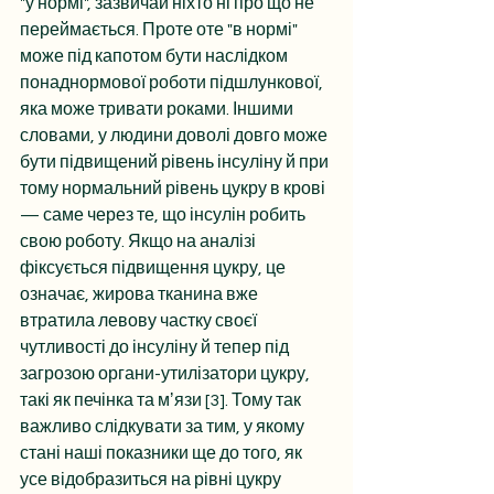
"у нормі", зазвичай ніхто ні про що не 
переймається. Проте оте "в нормі" 
може під капотом бути наслідком 
понаднормової роботи підшлункової, 
яка може тривати роками. Іншими 
словами, у людини доволі довго може 
бути підвищений рівень інсуліну й при 
тому нормальний рівень цукру в крові 
— саме через те, що інсулін робить 
свою роботу. Якщо на аналізі 
фіксується підвищення цукру, це 
означає, жирова тканина вже 
втратила левову частку своєї 
чутливості до інсуліну й тепер під 
загрозою органи-утилізатори цукру, 
такі як печінка та мʼязи [3]. Тому так 
важливо слідкувати за тим, у якому 
стані наші показники ще до того, як 
усе відобразиться на рівні цукру 