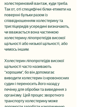
холестериновий вантаж, куди треба. 
Так от, оті специфічні білки-етикети на 
поверхні бульки разом із 
співвідношенням холестерину та 
тригліцеридів усередині визначають, 
чи вважається вона частинкою 
холестерину ліпопротеїдів високої 
щільності або низької щільності, або 
чимось іншим.
Холестерин ліпопротеїдів високої 
щільності часто називають 
“хорошим”, бо він допомагає 
виводити холестерин із кровоносних 
судин і переносить його назад у 
печінку для обробки та виведення з 
організму. Цей процес зворотного 
транспорту холестерину може 
допомогти запобігти накопиченню 