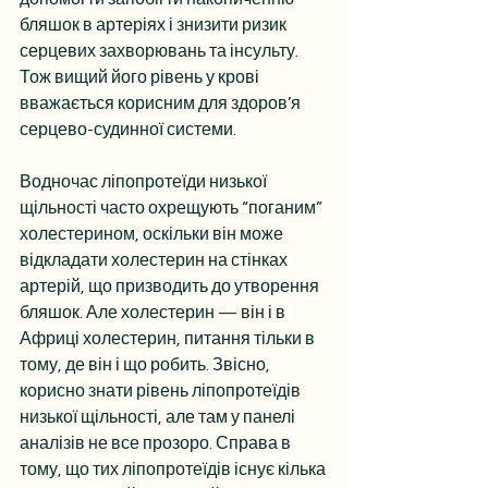
бляшок в артеріях і знизити ризик 
серцевих захворювань та інсульту. 
Тож вищий його рівень у крові 
вважається корисним для здоров’я 
серцево-судинної системи.
Водночас ліпопротеїди низької 
щільності часто охрещують “поганим” 
холестерином, оскільки він може 
відкладати холестерин на стінках 
артерій, що призводить до утворення 
бляшок. Але холестерин — він і в 
Африці холестерин, питання тільки в 
тому, де він і що робить. Звісно, 
корисно знати рівень ліпопротеїдів 
низької щільності, але там у панелі 
аналізів не все прозоро. Справа в 
тому, що тих ліпопротеїдів існує кілька 