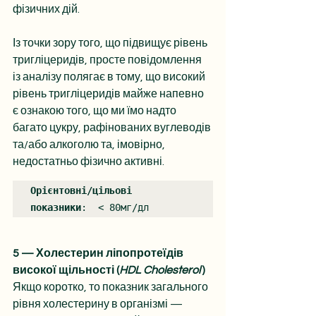
фізичних дій.
Із точки зору того, що підвищує рівень 
тригліцеридів, просте повідомлення 
із аналізу полягає в тому, що високий 
рівень тригліцеридів майже напевно 
є ознакою того, що ми їмо надто 
багато цукру, рафінованих вуглеводів 
та/або алкоголю та, імовірно, 
недостатньо фізично активні.
Орієнтовні/цільові 
показники
:  < 80мг/дл
5 — Холестерин ліпопротеїдів 
високої щільності (
HDL Cholesterol
 )
Якщо коротко, то показник загального 
рівня холестерину в організмі — 