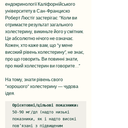
ендокринології Каліфорнійського 
університету в Сан-Франциско 
Роберт Люстіг застерігає: “Коли ви 
отримаєте результат загального 
холестерину, викиньте його у смітник. 
Це абсолютно нічого не означає. 
Кожен, хто каже вам, що “у мене 
високий рівень холестерину”, не знає, 
про що говорить. Ви повинні знати, 
про який холестерин ви говорите…”
На тому, знати рівень свого 
“хорошого” холестерину — чудова 
ідея. 
Орієнтовні/цільові показники:
50-90 мг/дл (надто низькі 
показники, як і надто високі 
пов’язані з підвищеним 