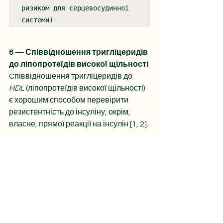
ризиком для серцевосудинної 
системи)
6 — Співвідношення тригліцеридів 
до ліпопротеїдів високої щільності
Cпіввідношення тригліцеридів до 
HDL
 (ліпопротеїдів високої щільності) 
є хорошим способом перевірити 
резистентність до інсуліну, окрім, 
власне, прямої реакції на інсулін [1, 2]. 
Якщо ваша лабораторія вам не рахує 
цей показник, а показує всі можливі 
загальні холестерини, ви своє 
значення можете дізнатися самі: 
показник тригліцеридів поділити на 
показник ліпопротеїдів високої 
щільності — ву а ля.