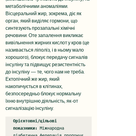
метаболічними аномаліями. 
Вісцеральний жир, зокрема, діє як 
орган, який виділяє гормони, що 
синтезують прозапальні хімічні 
речовини. Оте запалення викликає 
вивільнення жирних кислот у кров (це 
називається ліполіз, і в ньому мало 
хорошого), блокує передачу сигналів 
інсуліну та підвищує резистентність 
до інсуліну — те, чого нам не треба. 
Ектопічний же жир, який 
накопичується в клітинах, 
безпосередньо блокує нормальну 
їхню внутрішню діяльність, як-от 
сигналізацію інсуліну.
Орієнтовні/цільові 
показники:
 Міжнародна 
діабетична федерація пропонує 