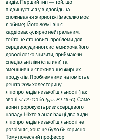
видів. Перший тип — той, що 
підвищується у відповідь на 
споживання жирної їжі (маселко моє 
любиме). Його 80% і він є 
кардіоваскулярно нейтральним, 
тобто не становить проблеми для 
серцевосудинної системи; хоча його 
доволі легко знизити, приймаючи 
спеціальні ліки (статини) та 
зменшивши споживання жирних 
продуктів. Проблемними натомість є 
решта 20% холестерину 
ліпопротеїдів низької щільності (так 
звані
 sLDL-C 
або 
type B LDL-C
). Саме 
вони пророкують ризик серцевого 
нападу. Ніхто в аналізах ці два види 
ліпопротеїдів низької щільності не 
розрізняє, хоча це було би корисно. 
Тому почесний професор 