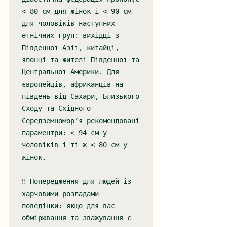
< 80 см для жінок і < 90 см 
для чоловіків наступних 
етнічних груп: вихідці з 
Південної Азії, китайці, 
японці та жителі Південної та 
Центральної Америки. Для 
європейців, африканців на 
південь від Сахари, Близького 
Сходу та Східного 
Середземномор’я рекомендовані 
параментри: < 94 см у 
чоловіків і ті ж < 80 см у 
жінок.

‼️ Попередження для людей із 
харчовими розладами 
поведінки: якщо для вас 
обмірювання та зважування є 