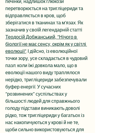
печінки, надлишок глюкози 
перетворюється на тригліцериди та 
відправляється в кров, щоб 
зберігатися в тканинах та м’язах. Як 
зазначив у своїй легендарній статті 
Теодосій Добжанський, “Нічого в 
біології не має сенсу, окрім як у світлі 
еволюції”
. І дійсно, із еволюційної 
точки зору, усе складається в чудовий 
пазл: коли їжі довкола мало, що в 
еволюції нашого виду траплялося 
нерідко, тригліцериди забезпечували 
буфер енергії. У сучасних 
“розвинених” суспільствах у 
більшості людей для справжнього 
голоду підстави виникають доволі 
рідко, тож тригліцериди у багатьох із 
нас накопичуються у крові й не те, 
щоби сильно використовуються для 