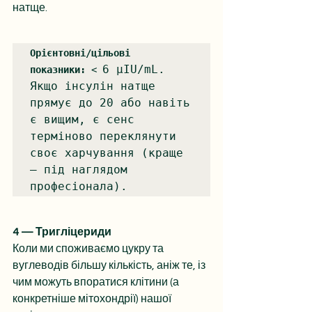
натще.
Орієнтовні/цільові 
6 µIU/mL. 
показники:
 < 
Якщо інсулін натще 
прямує до 20 або навіть 
є вищим, є сенс 
терміново переклянути 
своє харчування (краще 
— під наглядом 
професіонала).
4 — Тригліцериди
Коли ми споживаємо цукру та 
вуглеводів більшу кількість, аніж те, із 
чим можуть впоратися клітини (а 
конкретніше мітохондрії) нашої 