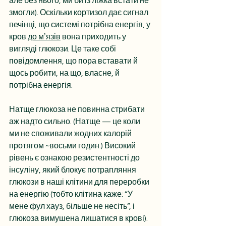
але без нього, ми би із ліжка встати не 
змогли). Оскільки кортизол дає сигнал 
печінці, що системі потрібна енергія, у 
кров 
до мʼязів
 вона приходить у 
вигляді глюкози. Це таке собі 
повідомлення, що пора вставати й 
щось робити, на що, власне, й 
потрібна енергія.
Натще глюкоза не повинна стрибати 
аж надто сильно. (Натще — це коли 
ми не споживали жодних калорій 
протягом ~восьми годин.) Високий 
рівень є ознакою резистентності до 
інсуліну, який блокує потрапляння 
глюкози в наші клітини для переробки 
на енергію (тобто клітина каже: “У 
мене фул хауз, більше не несіть”, і 
глюкоза вимушена лишатися в крові).