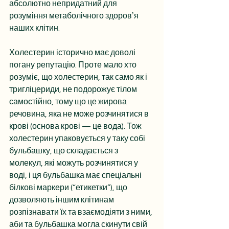
абсолютно непридатний для 
розуміння метаболічного здоровʼя 
наших клітин.
Холестерин історично має доволі 
погану репутацію. Проте мало хто 
розуміє, що холестерин, так само як і 
тригліцериди, не подорожує тілом 
самостійно, тому що це жирова 
речовина, яка не може розчинятися в 
крові (основа крові — це вода). Тож 
холестерин упаковується у таку собі 
бульбашку, що складається з 
молекул, які можуть розчинятися у 
воді, і ця бульбашка має спеціальні 
білкові маркери (“етикетки”), що 
дозволяють іншим клітинам 
розпізнавати їх та взаємодіяти з ними, 
аби та бульбашка могла скинути свій 