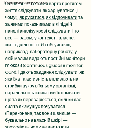
Користування розумом
базові речі, за якими варто протягом 
життя слідкувати: як харчуватися (і 
чому!), 
як рухатися
, 
як відпочивати
 та 
за якими показниками в ліпідній 
панелі аналізу крові слідкувати. І то 
все — разом, у контексті, власне, 
життєдіяльності. Я собі уявляю, 
наприклад, лабораторну роботу, у 
якій малим видають постійні монітори 
глюкози (continuous glucose monitor, 
CGM), і дають завдання слідкувати, як 
яка їжа та активність впливають на 
стрибки цукру в їхньому організмі, 
паралельно закликаючи їх помічати, 
що та як переварюється, скільки дає 
сил та як змушує почуватися. 
(Переконана, так вони швидше — 
буквально на власній шкірі — 
зрозуміють, чому не варто їсти 