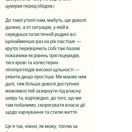
цукерки перед обідом.)
До такої утопії нам, мабуть, ще доволі 
далеко, а от ситуацію, у якій в 
середньостатистичній родині всі 
щонайменше раз на рік 
(частіше — 
круто) 
перевіряють собі такі базові 
показники як рівень тригліцеридів, 
тиск крові та холестерин 
ліпопротеїдів високої щільності — 
уявити дещо простіше. Ми маємо чим 
далі, тим більше доволі доступних 
можливостей зазирнути під власну 
шкіру та, відповідно, до того, що ми 
там побачимо, скоригувати власні дії 
щодо харчування та стилю життя.
Це я так, ніжно, як можу, топлю за 