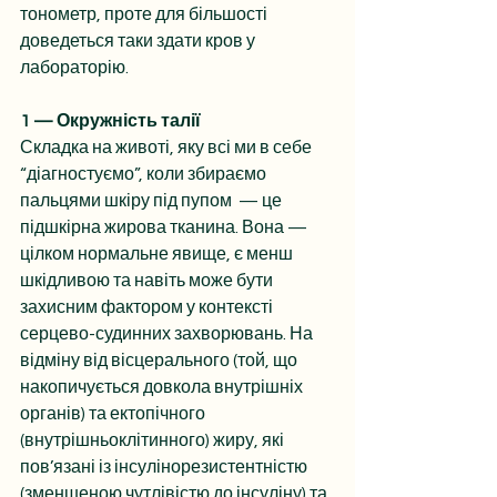
тонометр, проте для більшості 
доведеться 
таки 
здати кров у 
лабораторію.
1 — Окружність талії
Складка на животі, яку всі ми в себе 
“діагностуємо”, коли збираємо 
пальцями шкіру під пупом  — це 
підшкірна жирова тканина. Вона — 
цілком нормальне явище, є менш 
шкідливою та навіть може бути 
захисним фактором у контексті 
серцево-судинних захворювань
. На 
відміну від вісцерального (той, що 
накопичується довкола внутрішніх 
органів) та ектопічного 
(внутрішньоклітинного) жиру, які 
пов’язані із інсулінорезистентністю 
(зменшеною чутлівістю до інсуліну) та 