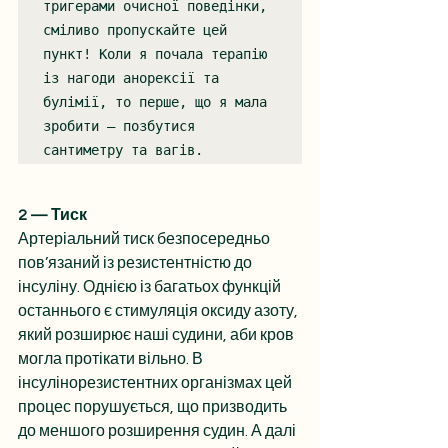
тригерами очисної поведінки, 
сміливо пропускайте цей 
пункт! Коли я почала терапію 
із нагоди анорексії та 
булімії, то перше, що я мала 
зробити — позбутися 
сантиметру та вагів.
2 — Тиск
Артеріальний тиск безпосередньо 
пов’язаний із резистентністю до 
інсуліну. Однією із багатьох функцій 
останнього є стимуляція оксиду азоту, 
який розширює наші судини, аби кров 
могла протікати вільно. В 
інсулінорезистентних організмах цей 
процес порушується, що призводить 
до меншого розширення судин. А далі 