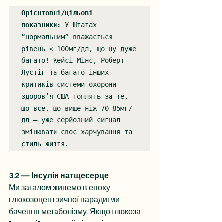
Орієнтовні/цільові 
показники:
 У Штатах 
“нормальним” вважається 
рівень < 100мг/дл, що ну дуже 
багато! Кейсі Мінс, Роберт 
Лустіг та багато інших 
критиків системи охорони 
здоров’я США топлять за те, 
що все, що вище ніж 70-85мг/
дл — уже серйозний сигнал 
змінювати своє харчування та 
стиль життя.
3.2 — Інсулін натщесерце
Ми загалом живемо в епоху 
глюкозоцентричної парадигми 
бачення метаболізму. Якщо глюкоза 