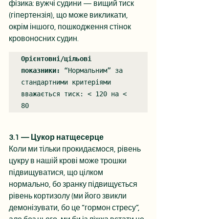
фізика: вужчі судини — вищий тиск 
(гіпертензія), що може викликати, 
окрім іншого, пошкодження стінок 
кровоносних судин.
Орієнтовні/цільові 
показники:
 “Нормальним” за 
стандартними критеріями 
вважається тиск: < 120 на < 
80
3.1 — Цукор натщесерце
Коли ми тільки прокидаємося, рівень 
цукру в нашій крові може трошки 
підвищуватися, що цілком 
нормально, бо зранку підвищується 
рівень кортизолу (ми його звикли 
демонізувати, бо це “гормон стресу”, 