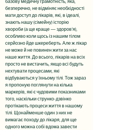
базову медичну грамотність, яка, 
безперечно, не відміняє необхідності 
мати доступ до лікарів, які, в ідеалі, 
знають нашу (сімейну) історію 
хвороби (а ще краще — здоров’я), 
особливо коли щось із нашим тілом 
серйозно йде шкереберть. Але ж лікар 
не може й не повинен жити за нас 
наше життя. До всього, лікарів на всіх 
просто не вистачить, якщо всі будуть 
нехтувати процесами, які 
відбуваються у їхньому тілі. Тож зараз 
я пропоную поглянути на кілька 
маркерів, які є чудовими показниками 
того, наскільки струнко-дзвінко 
протікають процеси життя в нашому 
тілі. Щонайменше один з них не 
вимагає походу до лікаря, для ще 
одного можна собі вдома завести 