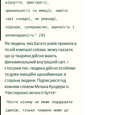
відчуття, пристрасті, 
прихильності та емоції, навіть 
такі складні, як ревнощі, 
підозра, суперництво, вдячність і 
великодушність” [9].
Як людина, яка багато років провела в 
тісній компанії собаки, можу сказати, 
що ці тварини дійсно мають 
феноменальний внутрішній світ, і 
стосунки пес-людина дійсно особливі 
та дуже емоційні щонайменше зі 
сторони людини. Підписуюся під 
кожним словом Мілана Кундери із 
"Нестерпної легкості буття": 
“Ніхто нікому не може подарувати 
ідилію; тільки тварина може це 