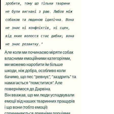
зробити, тому що тільки тварини 
не були вигнані з раю. Любов між 
собакою та людиною ідилічна. Вона 
не знає ні конфліктів, ні сцен, 
від яких волосся стає дибки; вона 
не знає розвитку.” 
Але коли ми починаємо міряти собак 
власними емоційними категоріями, 
ми можемо наробити їм більше 
шкоди, ніж добра, особливо коли 
бачимо, що пес “ревнує”, “заздрить” та 
намагається “помститися”. Але 
повернімося до Дарвіна.
Він вважав, що ми люди успадкували 
емоції від наших тваринних пращурів 
і що вони (тобто емоції) 
спричиняються древніми порціями 