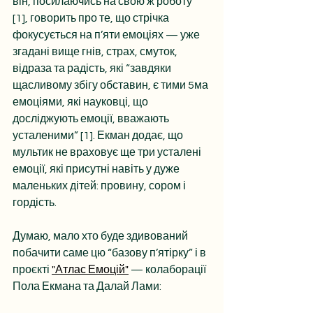
він, посилаючись на свою ж роботу 
[1], говорить про те, що стрічка 
фокусується на п’яти емоціях — уже 
згадані вище гнів, страх, смуток, 
відраза та радість, які “завдяки 
щасливому збігу обставин, є тими 5ма 
емоціями, які науковці, що 
досліджують емоції, вважають 
усталеними” [1]. Екман додає, що 
мультик не враховує ще три усталені 
емоції, які присутні навіть у дуже 
маленьких дітей: провину, сором і 
гордість.
Думаю, мало хто буде здивований 
побачити саме цю “базову п’ятірку” і в 
проєкті 
"
Атлас Емоцій"
 — колаборації 
Пола Екмана та Далай Лами: