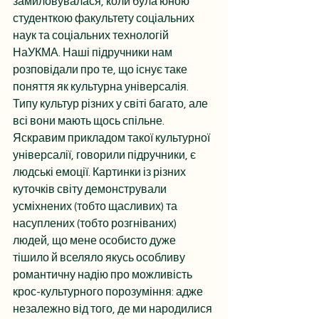
замиловувалася, коли була юною 
студенткою факультету соціальних 
наук та соціальних технологій 
НаУКМА. Наші підручники нам 
розповідали про те, що існує таке 
поняття як культурна універсалія. 
Типу культур різних у світі багато, але 
всі вони мають щось спільне. 
Яскравим прикладом такої культурної 
універсалії, говорили підручники, є 
людські емоції. Картинки із різних 
куточків світу демонстрували 
усміхнених (тобто щасливих) та 
насуплених (тобто розгніваних) 
людей, що мене особисто дуже 
тішило й вселяло якусь особливу 
романтичну надію про можливість 
крос-культурного порозуміння: адже 
незалежно від того, де ми народилися 