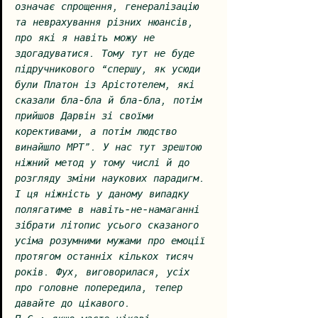
означає спрощення, генералізацію 
та неврахування різних нюансів, 
про які я навіть можу не 
здогадуватися. Тому тут не буде 
підручникового “спершу, як усюди 
були Платон із Арістотелем, які 
сказали бла-бла й бла-бла, потім 
прийшов Дарвін зі своїми 
корективами, а потім людство 
винайшло МРТ”. У нас тут зрештою 
ніжний метод у тому числі й до 
розгляду зміни наукових парадигм. 
І ця ніжність у даному випадку 
полягатиме в навіть-не-намаганні 
зібрати літопис усього сказаного 
усіма розумними мужами про емоції 
протягом останніх кількох тисяч 
років. Фух, виговорилася, усіх 
про головне попередила, тепер 
давайте до цікавого.