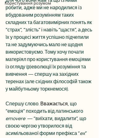
для чого вони нам та що із ними 
Користування розумом
робити, адже ми не народилися із 
вбудованим розумінням таких 
складних та багатовимірних понять як 
“страх”, “злість” і навіть “щастя”, а десь 
їх у процесі життя успішно підчепили 
та не задумуючись мало не щодня 
використовуємо. Тому хочу почати 
матеріял про користування емоціями 
із огляду (р)еволюції їх розуміння та 
вивчення — спершу на західних 
теренах (але східних філософій також 
у майбутньому торкнемося).
Спершу слово. 
Вважається
, що 
“емоція” походить від латинського 
emovere
  — “виїхати, видалити”, що 
своєю чергою утворилося від 
асимільованої форми префікса “
ex
” 