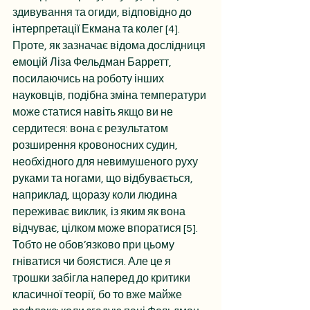
здивування та огиди, відповідно до 
інтерпретації Екмана та колег [4]. 
Проте, як зазначає відома дослідниця 
емоцій Ліза Фельдман Барретт, 
посилаючись на роботу інших 
науковців, подібна зміна температури 
може статися навіть якщо ви не 
сердитеся: вона є результатом 
розширення кровоносних судин, 
необхідного для невимушеного руху 
руками та ногами, що відбувається, 
наприклад, щоразу коли людина 
переживає виклик, із яким як вона 
відчуває, цілком може впоратися [5]. 
Тобто не обов’язково при цьому 
гніватися чи боястися. Але це я 
трошки забігла наперед до критики 
класичної теорії, бо то вже майже 