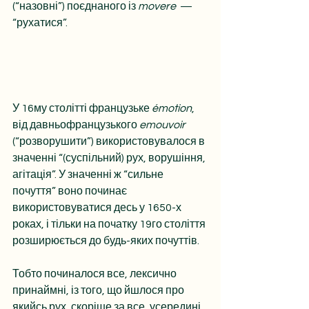
(“назовні”) поєднаного із 
movere
  — 
“рухатися”.
У 16му столітті французьке 
émotion
, 
від давньофранцузького 
emouvoir
(“розворушити”) використовувалося в 
значенні “(суспільний) рух, ворушіння, 
агітація”. У значенні ж “сильне 
почуття” воно починає 
використовуватися десь у 1650-х 
роках, і тільки на початку 19го століття 
розширюється до будь-яких почуттів.
Тобто починалося все, лексично 
принаймні, із того, що йшлося про 
якийсь рух, скоріше за все, усередині, 