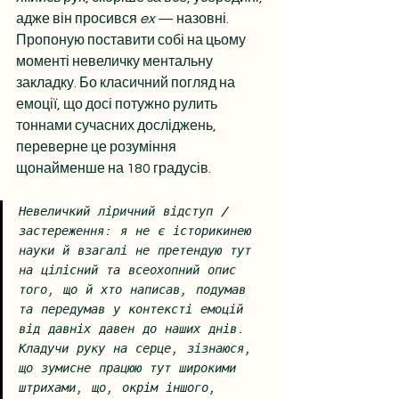
адже він просився 
ex
 — назовні. 
Пропоную поставити собі на цьому 
моменті невеличку ментальну 
закладку. Бо класичний погляд на 
емоції, що досі потужно рулить 
тоннами сучасних досліджень, 
переверне це розуміння 
щонайменше на 180 градусів.
Невеличкий ліричний відступ / 
застереження: я не є історикинею 
науки й взагалі не претендую тут 
на цілісний та всеохопний опис 
того, що й хто написав, подумав 
та передумав у контексті емоцій 
від давніх давен до наших днів. 
Кладучи руку на серце, зізнаюся, 
що зумисне працюю тут широкими 
штрихами, що, окрім іншого, 