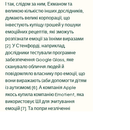
І так, слідом за ним, Екманом та 
великою кількістю інших дослідників, 
думають великі корпорації, що 
інвестують купіщу грошей у пошуки 
емоційних рецептів, які зможуть 
розпізнати емоції за їхніми виразами 
[2]. У Стенфорді, наприклад, 
дослідники тестували програмне 
забезпечення Google Glass, яке 
сканувало обличчя людей й 
повідомляло власнику про емоції, що 
вони виражають (аби допомогти дітям 
із аутизмом) [6]. А компанія Apple 
якось купила компанію Emotient, яка 
використовує ШІ для зчитування 
емоцій [7]. Та попри незліченні 
витрачені ресурси й дуже інтуїтивну 
привабливість, класична теорія 
емоцій, особливо під навалою сканів 