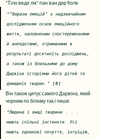
“Тіло веде лік” пан ван дер Колк:
“”Вирази емоцій” є надзвичайним 
дослідженням основ емоційного 
життя, наповненим спостереженнями 
й анекдотами, отриманими в 
результаті десятиліть досліджень, 
а також із близькими до дому 
Дарвіна історіями його дітей та 
домашніх тварин.” [8]
Він також цитує самого Дарвіна, який 
чорним по білому так і пише:
“Людина і вищі тварини . . . 
мають спільні інстинкти. Усі 
мають однакові почуття, інтуїцію, 