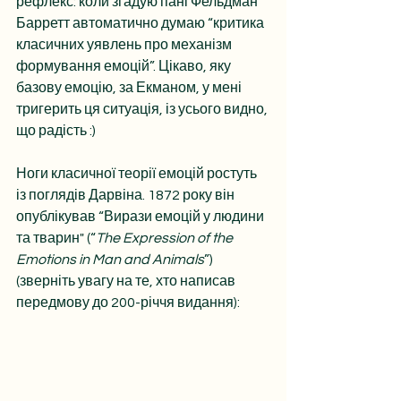
рефлекс: коли згадую пані Фельдман 
Барретт автоматично думаю “критика 
класичних уявлень про механізм 
формування емоцій”. Цікаво, яку 
базову емоцію, за Екманом, у мені 
тригерить ця ситуація, із усього видно, 
що радість :)
Ноги класичної теорії емоцій ростуть 
із поглядів Дарвіна. 1872 року він 
опублікував “Вирази емоцій у людини 
та тварин" (“
The Expression of the 
Emotions in Man and Animals
”) 
(зверніть увагу на те, хто написав 
передмову до 200-річчя видання):