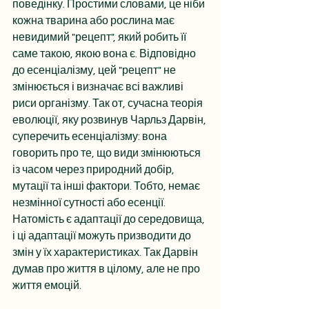
поведінку. Простими словами, це ніби 
кожна тварина або рослина має 
невидимий "рецепт", який робить її 
саме такою, якою вона є. Відповідно 
до есенціалізму, цей "рецепт" не 
змінюється і визначає всі важливі 
риси організму. Так от, сучасна теорія 
еволюції, яку розвинув Чарльз Дарвін, 
суперечить есенціалізму: вона 
говорить про те, що види змінюються 
із часом через природний добір, 
мутації та інші фактори. Тобто, немає 
незмінної сутності або есенції. 
Натомість є адаптації до середовища, 
і ці адаптації можуть призводити до 
змін у їх характеристиках. Так Дарвін 
думав про життя в цілому, але не про 
життя емоцій.