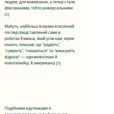
людям, для виживання, а тепер стали 
фіксованими, тобто універсальними 
[2].
Мабуть, найбільш яскраво класичний 
погляд представлений саме в 
роботах Екмана, який усім нам, окрім 
іншого, показав, що “радіють”, 
“сумують”, “гніваються” та “виказують 
відразу” — однаковісінько й 
новогвінейці, й американці [3]:
Подібними картинками я 