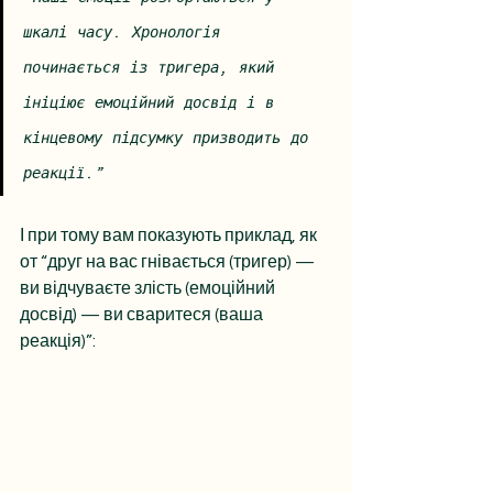
шкалі часу. Хронологія 
починається із тригера, який 
ініціює емоційний досвід і в 
кінцевому підсумку призводить до 
реакції.”
І при тому вам показують приклад, як 
от “друг на вас гнівається (тригер) — 
ви відчуваєте злість (емоційний 
досвід) — ви сваритеся (ваша 
реакція)”: