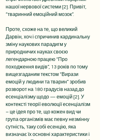
нашої нервової системи [2]. Привіт, 
“тваринний емоційний мозок”.
Проте, схоже на те, що великий 
Дарвін, хоч і спричинив кардинальну 
зміну наукових парадигм у 
природничих науках своєю 
легендарною працею “Про 
походження видів”, 13 років по тому 
вищезгаданим текстом “Вирази 
емоцій у людини та тварин” зробив 
розворот на 180 градусів назад до 
есенціалізму щодо — емоцій [2]. У 
контексті теорії еволюції есенціалізм 
– це ідея про те, що кожен вид чи 
група організмів має певну незмінну 
сутність, таку собі есенцію, яка 
визначає їх основні характеристики і 