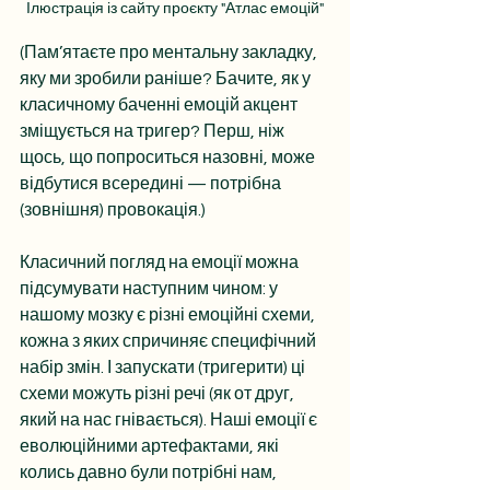
Ілюстрація із сайту проєкту "Атлас емоцій"
(Пам’ятаєте про ментальну закладку, 
яку ми зробили раніше? Бачите, як у 
класичному баченні емоцій акцент 
зміщується на тригер? Перш, ніж 
щось, що попроситься назовні, може 
відбутися всередині — потрібна 
(зовнішня) провокація.)
Класичний погляд на емоції можна 
підсумувати наступним чином: у 
нашому мозку є різні емоційні схеми, 
кожна з яких спричиняє специфічний 
набір змін. І запускати (тригерити) ці 
схеми можуть різні речі (як от друг, 
який на нас гнівається). Наші емоції є 
еволюційними артефактами, які 
колись давно були потрібні нам, 