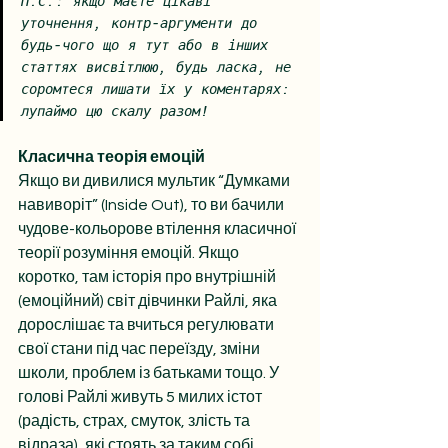
П.С.: якщо маєте цікаві 
уточнення, контр-аргументи до 
будь-чого що я тут або в інших 
статтях висвітлюю, будь ласка, не 
соромтеся лишати їх у коментарях: 
лупаймо цю скалу разом!
Класична теорія емоцій
Якщо ви дивилися мультик “Думками 
навиворіт” (Inside Out), то ви бачили 
чудове-кольорове втілення класичної 
теорії розуміння емоцій. Якщо 
коротко, там історія про внутрішній 
(емоційний) світ дівчинки Райлі, яка 
дорослішає та вчиться регулювати 
свої стани під час переїзду, зміни 
школи, проблем із батьками тощо. У 
голові Райлі живуть 5 милих істот 
(радість, страх, смуток, злість та 
відраза), які стоять за таким собі 