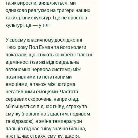
та як виросли, виявляється, ми 
однаково реагуємо на тригери наших 
таких різних культур. І це не просто в 
культурі, це — у тілі!
У своєму класичному дослідженні 
1983 року Пол Екман та його колеги 
показали, що існують конкретні тілесні 
відмінності (за які відповідальна 
автономна нервова система) між 
позитивними та негативними 
емоціями, а також між чотирма 
негативними емоціями. Частота 
серцевих скорочень, наприклад, 
збільшується під час гніву, страху та 
смутку (порівняно з щастям, подивом 
та відразою); а зміна температури 
пальців під час гніву значно більша, 
ніж під час страху, смутку, щастя, 