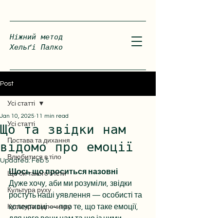
Ніжний метод
Хельґі Палко
Post
Усі статті
Jan 10, 2025
11 min read
Усі статті
Що та звідки нам
Постава та дихання
відомо про емоції
Влюбитися в тіло
Updated:
Feb 5
Щось що проситься назовні
Що би такого зʼїсти
Дуже хочу, аби ми розуміли, звідки 
Культура руху
ростуть наші уявлення — особисті та 
колективні — про те, що таке емоції, 
Культура відпочинку