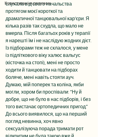
Користування розумом
слухала від свого начальства 
протягом моєї короткої та 
драматичної танцювальної кар’єри. Я 
кілька разів так схудла, що мало не 
вмерла. Після багатьох років у терапії 
я нарешті їм і не наслідую жодних дієт. 
Із підборами теж не склалося, у мене 
із підліткового віку халюс вальгус 
(кісточка на стопі), мені не просто 
ходити й танцювати на підборах 
боляче, мені навіть стояти ауч. 
Думаю, мій поперек та коліна, якби 
могли, хором би проспівали: “Ну й 
добре, що не було в нас підборів, і без 
того вистачає ортопедичних пригод.” 
До всього виявилося, що на перший 
погляд невинна, хоч явно 
сексуалізуюча порада тримати рот 
відкритим не була такою вже й 