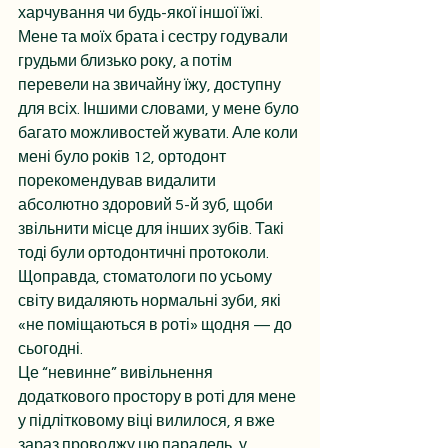
харчування чи будь-якої іншої їжі. 
Мене та моїх брата і сестру годували 
грудьми близько року, а потім 
перевели на звичайну їжу, доступну 
для всіх. Іншими словами, у мене було 
багато можливостей жувати. Але коли 
мені було років 12, ортодонт 
порекомендував видалити 
абсолютно здоровий 5-й зуб, щоби 
звільнити місце для інших зубів. Такі 
тоді були ортодонтичні протоколи. 
Щоправда, стоматологи по усьому 
світу видаляють нормальні зуби, які 
«не поміщаються в роті» щодня — до 
сьогодні.
Це “невинне” вивільнення 
додаткового простору в роті для мене 
у підлітковому віці вилилося, я вже 
зараз проводжу цю паралель, у 