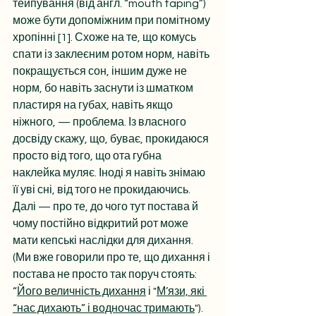
тейпування (від англ. “mouth taping”) 
може бути допоміжним при помітному 
хропінні [1]. Схоже на те, що комусь 
спати із заклеєним ротом норм, навіть 
покращується сон, іншим дуже не 
норм, бо навіть заснути із шматком 
пластиря на губах, навіть якщо 
ніжного, — проблема. Із власного 
досвіду скажу, що, буває, прокидаюся 
просто від того, що ота губна 
наклейка муляє. Іноді я навіть знімаю 
її уві сні, від того не прокидаючись. 
Далі — про те, до чого тут постава й 
чому постійно відкритий рот може 
мати кепські наслідки для дихання. 
(Ми вже говорили про те, що дихання і 
постава не просто так поруч стоять: 
“
Його величність дихання
 і "
М’язи, які 
“нас дихають” і водночас тримають
").