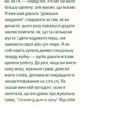
ви, як і я, — серед тих, хто міг би мати 
більшу щелепу, але маємо, що маємо. 
Я вже вам давала “домашнє 
завдання” слідкувати за тим, як ви 
дихаєте, цього разу наважуся додати 
заклик помітити, як, що та скільки ви 
жуєте. І двічі подумати перш, ніж 
замовити смузі або суп-пюре. Я он 
собі навіть купила днями спеціальну 
тверду жуйку — щоби давати м’язам 
щелепи роботу. До речі, якщо ви вчите 
нову мову, жування гумки, доки ви 
вчите слова, допомагає покращити їх 
запам’ятовування на 24% [4]. Як 
сказав мені мій ортодонт, коли я 
запитала, що він думає про жувальну 
гумку, “Chewing gum is sexy”. Від себе 
додам — головне із закритим ротом, а 
не оте, що мені на танцях впарювали.