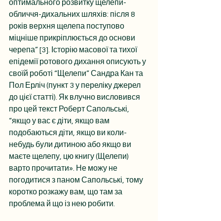
оптимального розвитку щелепи-
обличчя-дихальних шляхів: після 8 
років верхня щелепа поступово 
міцніше прикріплюється до основи 
черепа” [3]. Історію масової та тихої 
епідемії ротового дихання описують у 
своїй роботі “Щелепи” Сандра Кан та 
Пол Ерліч (пункт 3 у переліку джерел 
до цієї статті). Як влучно висловився 
про цей текст Роберт Сапольські, 
“якщо у вас є діти, якщо вам 
подобаються діти, якщо ви коли-
небудь були дитиною або якщо ви 
маєте щелепу, цю книгу (Щелепи) 
варто прочитати». Не можу не 
погодитися з паном Сапольські, тому 
коротко розкажу вам, що там за 
проблема й що із нею робити.