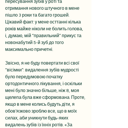
пересування зубів у роті та 
отримання нового штучного в мене 
пішло 3 роки та багато грошей. 
Цікавий факт: у мене осттанні кілька 
років майже ніколи не болить голова, 
і, думаю, мій “правильний” прикус та 
новонабутий 5-й зуб до того 
максимально причетні.
Звісно, я не буду повертати всі свої 
“вісімки”: видалення зубів мудрості 
було передумовою початку 
ортодонтичного лікування, і оскільки 
мені було значно більше, ніж 8, моя 
щелепа була вже сформована. Проте, 
якщо в мене колись будуть діти, я 
обов’язково зроблю все, що в моїх 
силах, аби уникнути будь-яких 
видалень зубів із їхніх ротів. «За 