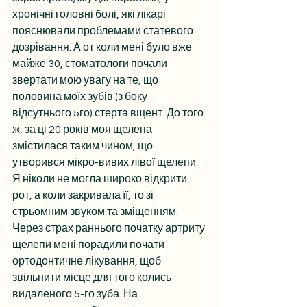
хронічні головні болі, які лікарі 
пояснювали проблемами статевого 
дозрівання. А от коли мені було вже 
майже 30, стоматологи почали 
звертати мою увагу на те, що 
половина моїх зубів (з боку 
відсутнього 5го) стерта вщент. До того 
ж, за ці 20 років моя щелепа 
змістилася таким чином, що 
утворився мікро-вивих лівої щелепи. 
Я ніколи не могла широко відкрити 
рот, а коли закривала її, то зі 
стрьомним звуком та зміщенням. 
Через страх раннього початку артриту 
щелепи мені порадили почати 
ортодонтичне лікування, щоб 
звільнити місце для того колись 
видаленого 5-го зуба. На 