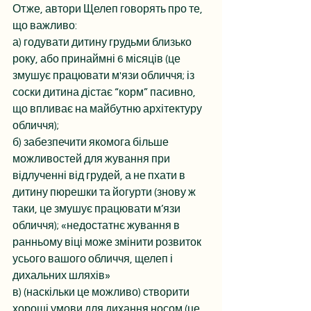
Отже, автори Щелеп говорять про те, 
що важливо:
а) годувати дитину грудьми близько 
року, або принаймні 6 місяців (це 
змушує працювати м'язи обличчя; із 
соски дитина дістає “корм” пасивно, 
що впливає на майбутню архітектуру 
обличчя);
б) забезпечити якомога більше 
можливостей для жування при 
відлученні від грудей, а не пхати в 
дитину пюрешки та йогурти (знову ж 
таки, це змушує працювати м’язи 
обличчя); «недостатнє жування в 
ранньому віці може змінити розвиток 
усього вашого обличчя, щелеп і 
дихальних шляхів»
в) (наскільки це можливо) створити 
хороші умови для дихання носом (це 