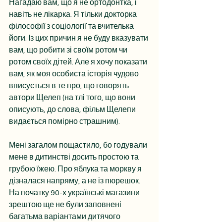
Нагадаю вам, що я не ортодонтка, і 
навіть не лікарка. Я тільки докторка 
філософії з соціології та вчителька 
йоги. Із цих причин я не буду вказувати 
вам, що робити зі своїм ротом чи 
ротом своїх дітей. Але я хочу показати 
вам, як моя особиста історія чудово 
вписується в те про, що говорять 
автори Щелеп (на тлі того, що вони 
описують, до слова, фільм Щелепи 
видається помірно страшним).
Мені загалом пощастило, бо годували 
мене в дитинстві досить простою та 
грубою їжею. Про яблука та моркву я 
дізналася напряму, а не із пюрешок. 
На початку 90-х українські магазини 
зрештою ще не були заповнені 
багатьма варіантами дитячого 