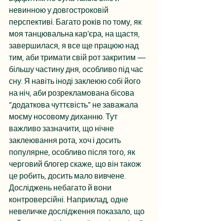
невинною у довгостроковій 
перспективі. Багато років по тому, як 
моя танцювальна кар’єра, на щастя, 
завершилася, я все ще працюю над 
тим, аби тримати свій рот закритим — 
більшу частину дня, особливо під час 
сну. Я навіть іноді заклеюю собі його 
на ніч, аби розрекламована бісова 
“додаткова чуттєвість” не заважала 
моєму носовому диханню. Тут 
важливо зазначити, що нічне 
заклеювання рота, хоч і досить 
популярне, особливо після того, як 
черговий блогер скаже, що він також 
це робить, досить мало вивчене. 
Досліджень небагато й вони 
контроверсійні. Наприклад, одне 
невеличке дослідження показало, що 