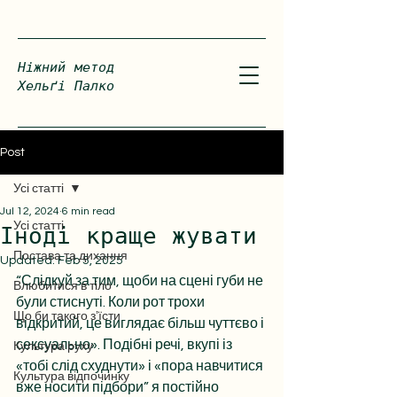
Ніжний метод
Хельґі Палко
Post
Усі статті
Jul 12, 2024
6 min read
Усі статті
Іноді краще жувати
Постава та дихання
Updated:
Feb 5, 2025
“Слідкуй за тим, щоби на сцені губи не 
Влюбитися в тіло
були стиснуті. Коли рот трохи 
Що би такого зʼїсти
відкритий, це виглядає більш чуттєво і 
сексуально». Подібні речі, вкупі із 
Культура руху
«тобі слід схуднути» і «пора навчитися 
Культура відпочинку
вже носити підбори” я постійно 