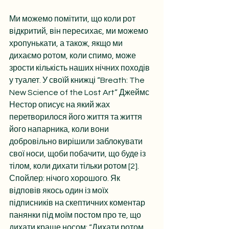
Ми можемо помітити, що коли рот 
відкритий, він пересихає, ми можемо 
хропунькати, а також, якщо ми 
дихаємо ротом, коли спимо, може 
зрости кількість наших нічних походів 
у туалет. У своїй книжці “Breath: The 
New Science of the Lost Art” Джеймс 
Нестор описує на який жах 
перетворилося його життя та життя 
його напарника, коли вони 
добровільно вирішили заблокувати 
свої носи, щоби побачити, що буде із 
тілом, коли дихати тільки ротом [2]. 
Спойлер: нічого хорошого. Як 
відповів якось один із моїх 
підписників на скептичних коментар 
панянки під моїм постом про те, що 
дихати краще носом: “Дихати ротом 