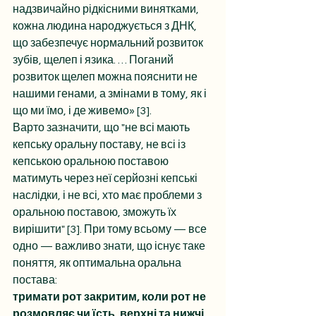
надзвичайно рідкісними винятками, 
кожна людина народжується з ДНК, 
що забезпечує нормальний розвиток 
зубів, щелеп і язика. … Поганий 
розвиток щелеп можна пояснити не 
нашими генами, а змінами в тому, як і 
що ми їмо, і де живемо» [3].
Варто зазначити, що "не всі мають 
кепську оральну поставу, не всі із 
кепською оральною поставою 
матимуть через неї серйозні кепські 
наслідки, і не всі, хто має проблеми з 
оральною поставою, зможуть їх 
вирішити" [3]. При тому всьому — все 
одно — важливо знати, що існує таке 
поняття, як оптимальна оральна 
постава:
тримати рот закритим, коли рот не 
розмовляє чи їсть, верхні та нижчі 