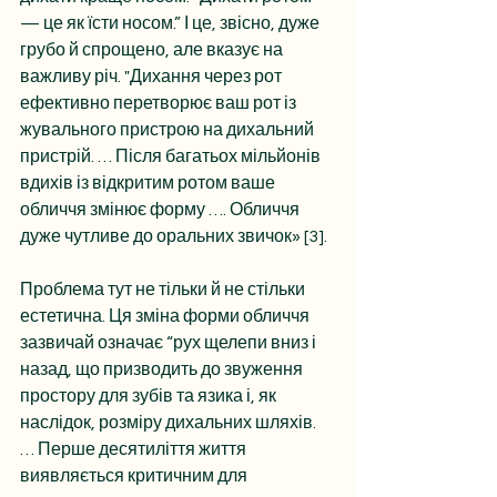
— це як їсти носом.” І це, звісно, дуже 
грубо й спрощено, але вказує на 
важливу річ. "Дихання через рот 
ефективно перетворює ваш рот із 
жувального пристрою на дихальний 
пристрій. … Після багатьох мільйонів 
вдихів із відкритим ротом ваше 
обличчя змінює форму …. Обличчя 
дуже чутливе до оральних звичок» [3].
Проблема тут не тільки й не стільки 
естетична. Ця зміна форми обличчя 
зазвичай означає “рух щелепи вниз і 
назад, що призводить до звуження 
простору для зубів та язика і, як 
наслідок, розміру дихальних шляхів. 
… Перше десятиліття життя 
виявляється критичним для 