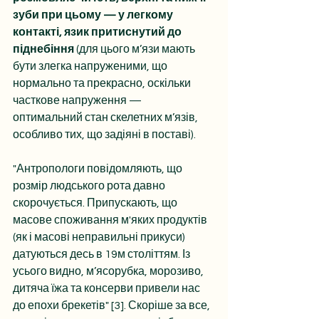
зуби при цьому — у легкому 
контакті, язик притиснутий до 
піднебіння
 (для цього м’язи мають 
бути злегка напруженими, що 
нормально та прекрасно, оскільки 
часткове напруження — 
оптимальний стан скелетних м’язів, 
особливо тих, що задіяні в поставі).
"Антропологи повідомляють, що 
розмір людського рота давно 
скорочується. Припускають, що 
масове споживання м'яких продуктів 
(як і масові неправильні прикуси) 
датуються десь в 19м століттям. Із 
усього видно, м’ясорубка, морозиво, 
дитяча їжа та консерви привели нас 
до епохи брекетів" [3]. Скоріше за все, 