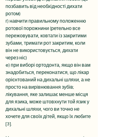
позбавить від необхідності дихати 
ротом)
г) навчити правильному положенню 
ротової порожнини (ретельно все 
пережовувати, ковтати із закритими 
зубами, тримати рот закритим, коли 
він не використовується, дихати 
через ніс)
e) при виборі ортодонта, якщо він вам 
знадобиться, переконатися, що лікар 
орієнтований на дихальні шляхи, а не 
просто на вирівнювання зубів; 
лікування, яке залишає менше місця 
для язика, може штовхнути той язик у 
дихальні шляхи, чого ви точно не 
хочете для своїх дітей, якщо їх любите 
[3].